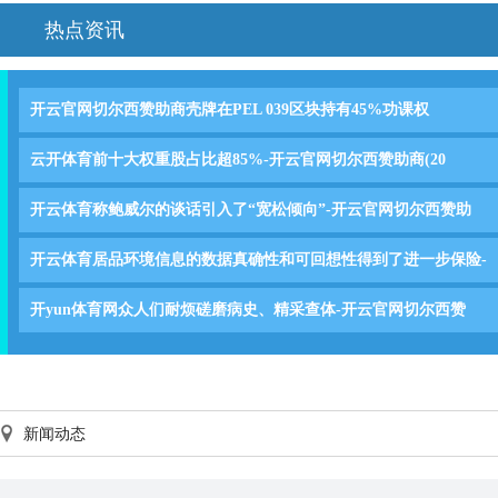
热点资讯
开云官网切尔西赞助商壳牌在PEL 039区块持有45%功课权
云开体育前十大权重股占比超85%-开云官网切尔西赞助商(20
开云体育称鲍威尔的谈话引入了“宽松倾向”-开云官网切尔西赞助
开云体育居品环境信息的数据真确性和可回想性得到了进一步保险-
开yun体育网众人们耐烦磋磨病史、精采查体-开云官网切尔西赞
新闻动态