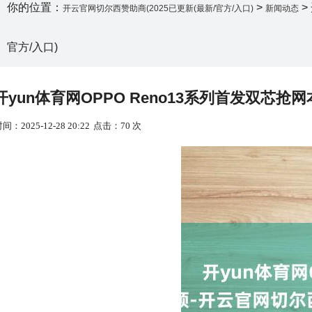
你的位置：
>
>
开云官网切尔西赞助商(2025已更新(最新/官方/入口)
新闻动态
官方/入口)
开yun体育网OPPO Reno13系列首发双芯抢网
间：2025-12-28 20:22
点击：70 次