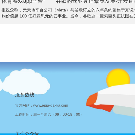
体育游戏app平台” 谷歌的云业务正繁茂发展-开云官网切
报说念称，元天地平台公司（Meta）与谷歌订立的六年条约聚焦于东说念主工
购价值超 100 亿好意思元的云事业。当今，谷歌这一搜索巨头正试图在云事业鸿沟追
争敌手。 据好意思国徒然者新闻与生意频说念（CNBC）报说念， Alpha
服务热线
官方网站：www.eiga-gakka.com
工作时间：周一至周六（09：00-18：00）
关注公众号