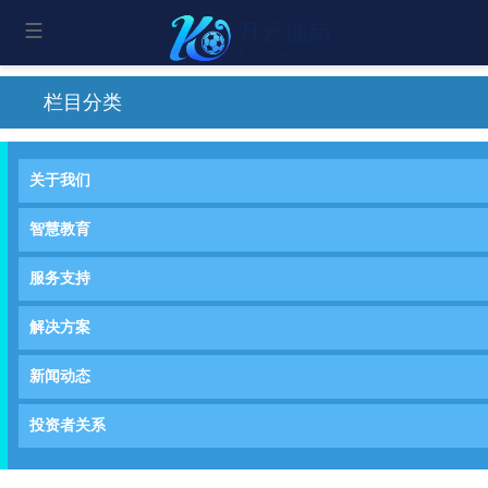
栏目分类
关于我们
智慧教育
服务支持
解决方案
新闻动态
投资者关系