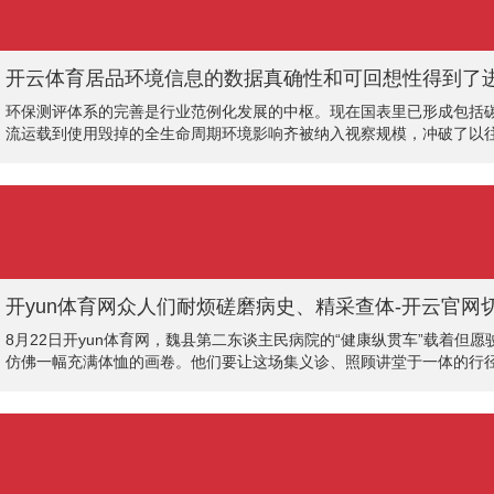
开云体育居品环境信息的数据真确性和可回想性得到了进一步
环保测评体系的完善是行业范例化发展的中枢。现在国表里已形成包括碳
流运载到使用毁掉的全生命周期环境影响齐被纳入视察规模，冲破了以
成为消耗者差别绿色居品的进军依据。跟着区块链等新手艺的诳骗，居品
魄力已从被迫应付转
开yun体育网众人们耐烦磋磨病史、精采查体-开云官网切尔
8月22日开yun体育网，魏县第二东谈主民病院的“健康纵贯车”载着
仿佛一幅充满体恤的画卷。他们要让这场集义诊、照顾讲堂于一体的行径
长效惩办，每一步的精细化落实，齐是让医疗温度直抵民气的要津。 一、
眼科、