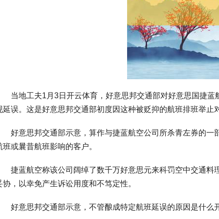
当地工夫1月3日开云体育，好意思邦交通部对好意思国捷蓝航
现延误。这是好意思邦交通部初度因这种被贬抑的航班排班举止
好意思邦交通部示意，算作与捷蓝航空公司所杀青左券的一部分
航班或曩昔航班影响的客户。
捷蓝航空称该公司阔绰了数千万好意思元来科罚空中交通料理
妥协，以幸免产生诉讼用度和不笃定性。
好意思邦交通部示意，不管酿成特定航班延误的原因是什么开