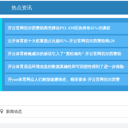
热点资讯
开云官网切尔西赞助商壳牌在PEL 039区块持有45%功课权
云开体育前十大权重股占比超85%-开云官网切尔西赞助商(20
开云体育称鲍威尔的谈话引入了“宽松倾向”-开云官网切尔西赞助
开云体育居品环境信息的数据真确性和可回想性得到了进一步保险-
开yun体育网众人们耐烦磋磨病史、精采查体-开云官网切尔西赞
新闻动态