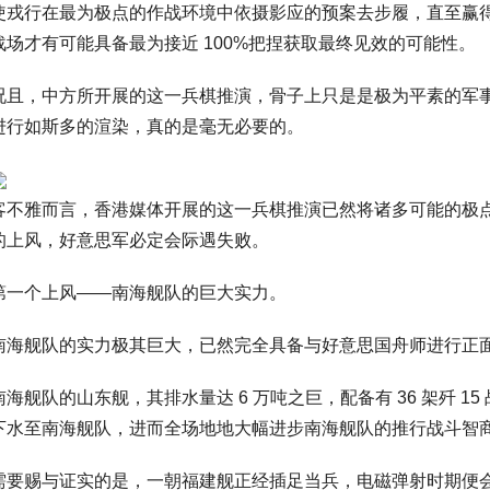
使戎行在最为极点的作战环境中依摄影应的预案去步履，直至赢
战场才有可能具备最为接近 100%把捏获取最终见效的可能性。
况且，中方所开展的这一兵棋推演，骨子上只是是极为平素的军
进行如斯多的渲染，真的是毫无必要的。
客不雅而言，香港媒体开展的这一兵棋推演已然将诸多可能的极
的上风，好意思军必定会际遇失败。
第一个上风——南海舰队的巨大实力。
南海舰队的实力极其巨大，已然完全具备与好意思国舟师进行正
南海舰队的山东舰，其排水量达 6 万吨之巨，配备有 36 架歼
下水至南海舰队，进而全场地地大幅进步南海舰队的推行战斗智
需要赐与证实的是，一朝福建舰正经插足当兵，电磁弹射时期便会