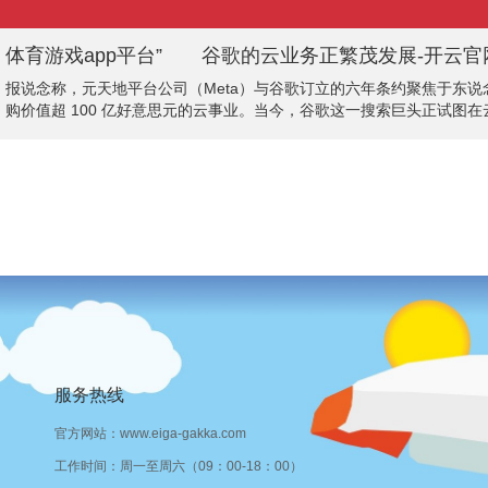
体育游戏app平台” 谷歌的云业务正繁茂发展-开云官网切
报说念称，元天地平台公司（Meta）与谷歌订立的六年条约聚焦于东说念主工
购价值超 100 亿好意思元的云事业。当今，谷歌这一搜索巨头正试图在云事业鸿沟追
争敌手。 据好意思国徒然者新闻与生意频说念（CNBC）报说念， Alpha
服务热线
官方网站：www.eiga-gakka.com
工作时间：周一至周六（09：00-18：00）