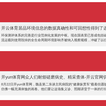
潮，但这些
开云体育居品环境信息的数据真确性和可回想性得到了进一步
环保测评体系的完善是行业范例化发展的中枢。现在国表里已形成包括碳
流运载到使用毁掉的全生命周期环境影响齐被纳入视察规模，冲破了以
成为消耗者差别绿色居品的进军依据。跟着区块链等新手艺的诳骗，居品
魄力已从被迫应付转
开yun体育网众人们耐烦磋磨病史、精采查体-开云官网切尔
8月22日开yun体育网，魏县第二东谈主民病院的“健康纵贯车”载着
仿佛一幅充满体恤的画卷。他们要让这场集义诊、照顾讲堂于一体的行径
长效惩办，每一步的精细化落实，齐是让医疗温度直抵民气的要津。 一、
眼科、