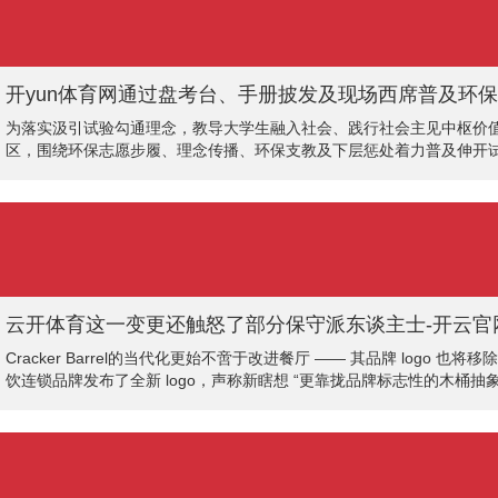
开yun体育网通过盘考台、手册披发及现场西席普及环保常识
为落实汲引试验勾通理念，教导大学生融入社会、践行社会主见中枢价值
区，围绕环保志愿步履、理念传播、环保支教及下层惩处着力普及伸开试
试验+爱心支教”双干线，环境惩处中，志愿者按区域划片，聚拢清扫社
工作中心开设“
云开体育这一变更还触怒了部分保守派东谈主士-开云官网切
Cracker Barrel的当代化更始不啻于改进餐厅 —— 其品牌 logo 也将
饮连锁品牌发布了全新 logo，声称新瞎想 “更靠拢品牌标志性的木桶抽象
Cracker Barrel在一篇博客著述中解释称，它 “实质上相当于那时的