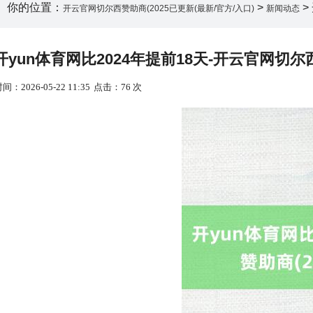
你的位置：
>
>
开云官网切尔西赞助商(2025已更新(最新/官方/入口)
新闻动态
开yun体育网比2024年提前18天-开云官网切尔西
间：2026-05-22 11:35
点击：76 次