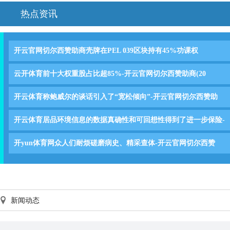
热点资讯
开云官网切尔西赞助商壳牌在PEL 039区块持有45%功课权
云开体育前十大权重股占比超85%-开云官网切尔西赞助商(20
开云体育称鲍威尔的谈话引入了“宽松倾向”-开云官网切尔西赞助
开云体育居品环境信息的数据真确性和可回想性得到了进一步保险-
开yun体育网众人们耐烦磋磨病史、精采查体-开云官网切尔西赞
新闻动态