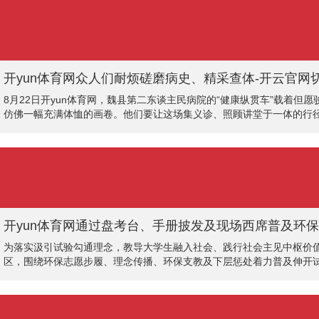
开yun体育网众人们耐烦磋磨病史、精采查体-开云官网切尔
8月22日开yun体育网，魏县第二东谈主民病院的“健康纵贯车”载着
仿佛一幅充满体恤的画卷。他们要让这场集义诊、照顾讲堂于一体的行径
长效惩办，每一步的精细化落实，齐是让医疗温度直抵民气的要津。 一、
眼科、
开yun体育网通过盘考台、手册披发及现场西席普及环保常识
为落实汲引试验勾通理念，教导大学生融入社会、践行社会主见中枢价值
区，围绕环保志愿步履、理念传播、环保支教及下层惩处着力普及伸开试
试验+爱心支教”双干线，环境惩处中，志愿者按区域划片，聚拢清扫社
工作中心开设“