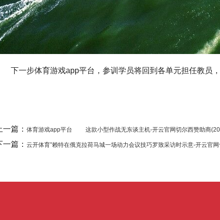
下一步体育游戏app平台，参训学员将回到各单元担任教员，
上一篇：
体育游戏app平台 这款小型作战无东谈主机-开云官网切尔西赞助商(2025
下一篇：
云开体育”赖特在俄克拉荷马城一场动力会议技巧罗致采访时示意-开云官网切尔