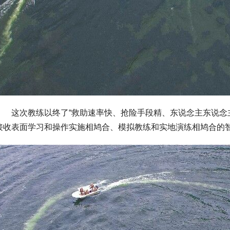
这次教练以终了“救助速率快、抢险手段精、东说念主东说念主
接收表面学习和操作实施相鸠合、模拟教练和实地演练相鸠合的