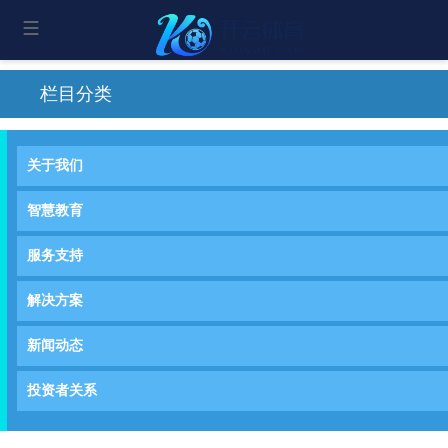
栏目分类
关于我们
智慧教育
服务支持
解决方案
新闻动态
投资者关系