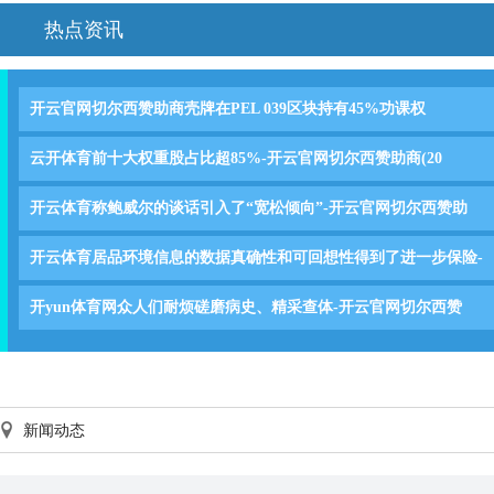
热点资讯
开云官网切尔西赞助商壳牌在PEL 039区块持有45%功课权
云开体育前十大权重股占比超85%-开云官网切尔西赞助商(20
开云体育称鲍威尔的谈话引入了“宽松倾向”-开云官网切尔西赞助
开云体育居品环境信息的数据真确性和可回想性得到了进一步保险-
开yun体育网众人们耐烦磋磨病史、精采查体-开云官网切尔西赞
新闻动态