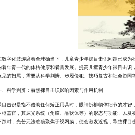
在数字化波涛席卷全球确当下，儿童青少年裸目击识问题已成为
响着年青一代的体格健康和曩昔发展。提高儿童青少年裸目击识
意见的扫尾，需要从科学判辨、步履侵犯、技巧复古和社会协同
一、科学判辨：赫然裸目击识影响因素与作用机制
裸目击识是指不借助任何矫正用具时，眼睛折柳物体细节的才智
中枢器官，其屈光系统（角膜、晶状体等）的形态与功能，以及
下跌时，光芒无法准确聚焦于视网膜，便会激发近视，导致裸目