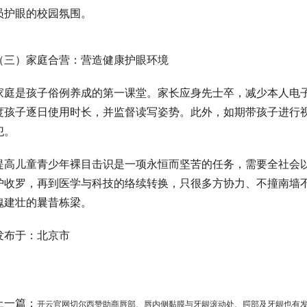
员护眼的校园氛围。
（三）家庭合营：营造健康护眼环境
家庭是孩子俗例养成的第一课堂。家长应身先士卒，减少本人电
度孩子逐日使用时长，并监督读写姿势。此外，如期带孩子进行视
犯。
提高儿童青少年裸目击识是一项永恒而坚苦的任务，需要全社会
护收罗，再到医学与科技的络续转换，只很多方协力、不撞南墙
魄建壮的曩昔栋梁。
发布于：北京市
上一篇：
开云官网切尔西赞助商唇部、唇内侧黏膜与牙龈滚动处、腭部及牙龈也有发生-开