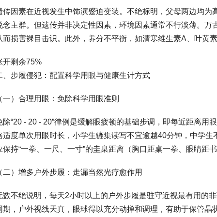
遗传因素在近视发生中饰演蹙迫变装。不绝标明，父母两边均为高度
说念主群。但遗传并非决定性因素，环境因素通常不行淡薄。万
从而损害裸目击识。此外，养分不平衡，如清寒维生素A、叶黄
张开剩余75%
二、步履侵犯：配置科学用眼与健康生计方式
（一）合理用眼：免除科学用眼准则
免除“20 - 20 - 20”律例是缓解眼疲顿的基础步调，即每近
格适度单次用眼时长，小学生辘集读写不宜逾越40分钟，中学生
应保持“一拳、一尺、一寸”的圭臬距离（胸口距桌一拳、眼睛距
（二）增多户外步履：走漏当然光疗愈作用
无数不绝说明，每天2小时以上的户外步履是驻守近视最有用的
同期，户外视线天真，眼球得以充分动掸和调理，有助于保管晶