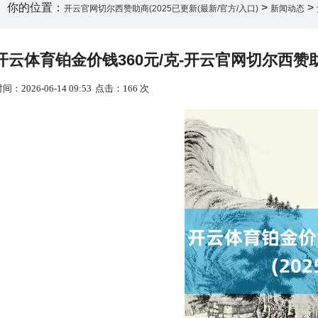
你的位置：
>
>
开云官网切尔西赞助商(2025已更新(最新/官方/入口)
新闻动态
开云体育铂金价钱360元/克-开云官网切尔西赞助商
间：2026-06-14 09:53
点击：166 次