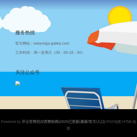
服务热线
官方网站：www.eiga-gakka.com
工作时间：周一至周六（09：00-18：00）
关注公众号
Powered by
开云官网切尔西赞助商(2025已更新(最新/官方/入口)
RSS地图
HTML地
图