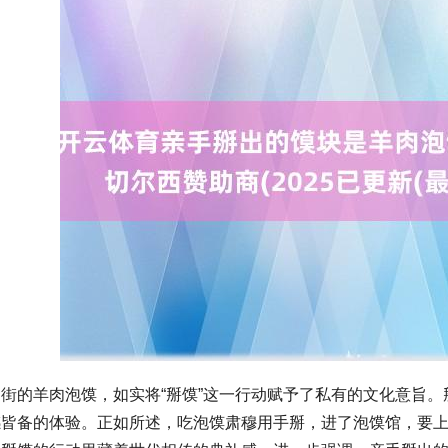
街的羊肉泡馍，如实将“掰馍”这一行动赋予了私有的文化意旨
感皆备的体验。正如所述，吃泡馍肃穆用手掰，进了泡馍馆，要