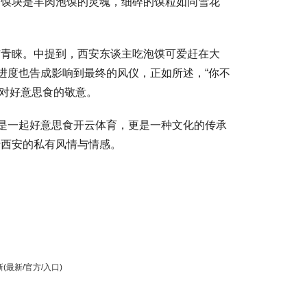
的馍块是羊肉泡馍的灵魂，细碎的馍粒如同雪花
与青睐。中提到，西安东谈主吃泡馍可爱赶在大
进度也告成影响到最终的风仪，正如所述，“你不
是对好意思食的敬意。
仅是一起好意思食开云体育，更是一种文化的传承
于西安的私有风情与情感。
最新/官方/入口)