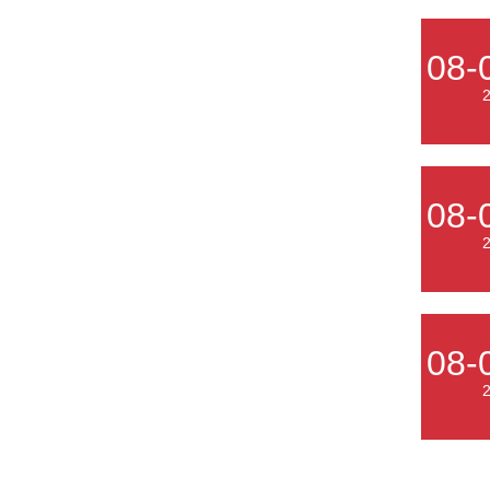
08-
08-
08-