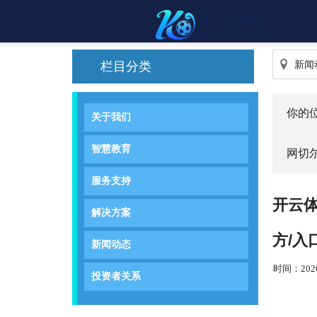
新闻
栏目分类
你的
关于我们
智慧教育
网切尔
服务支持
开云体
解决方案
方/入口
新闻动态
时间：2026-
投资者关系