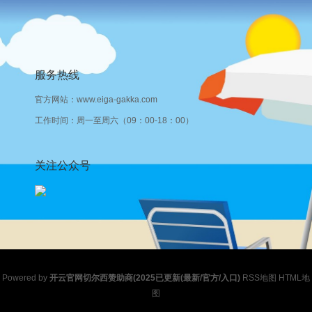
服务热线
官方网站：www.eiga-gakka.com
工作时间：周一至周六（09：00-18：00）
关注公众号
Powered by
开云官网切尔西赞助商(2025已更新(最新/官方/入口)
RSS地图
HTML地
图