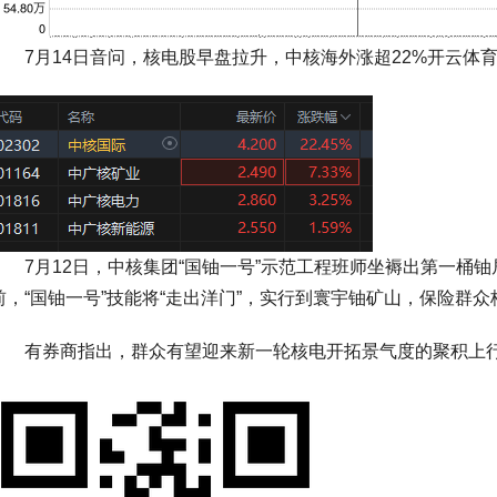
7月14日音问，核电股早盘拉升，中核海外涨超22%开云体育
7月12日，中核集团“国铀一号”示范工程班师坐褥出第一桶
前，“国铀一号”技能将“走出洋门”，实行到寰宇铀矿山，保险群
有券商指出，群众有望迎来新一轮核电开拓景气度的聚积上行