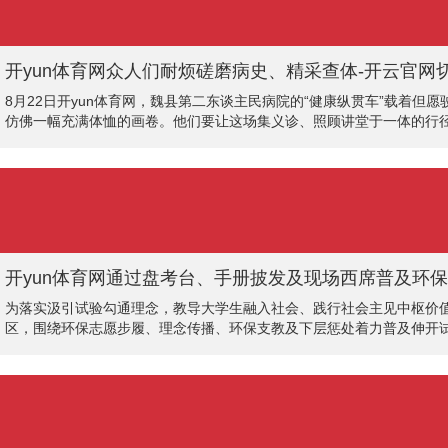
开yun体育网众人们耐烦磋磨病史、精采查体-开云官网切尔
8月22日开yun体育网，魏县第二东谈主民病院的“健康纵贯车”载着
仿佛一幅充满体恤的画卷。他们要让这场集义诊、照顾讲堂于一体的行径
长效惩办，每一步的精细化落实，齐是让医疗温度直抵民气的要津。 一、
眼科、
开yun体育网通过盘考台、手册披发及现场西席普及环保常识
为落实汲引试验勾通理念，教导大学生融入社会、践行社会主见中枢价值
区，围绕环保志愿步履、理念传播、环保支教及下层惩处着力普及伸开试
试验+爱心支教”双干线，环境惩处中，志愿者按区域划片，聚拢清扫社
工作中心开设“